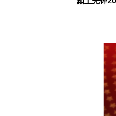
颍上先锋2